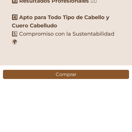
3️⃣ Resultados Profesionales 💇‍♀️
4️⃣ Apto para Todo Tipo de Cabello y
Cuero Cabelludo
5️⃣ Compromiso con la Sustentabilidad
🌍
Comprar
Eco-Lüxe Distributors
San Juan, Puerto Rico
© 2025 Eco-Luxe Distributors